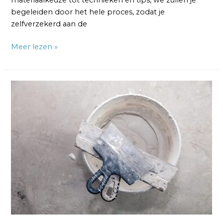
materiaalkeuze tot technieken en tips, we zullen je
begeleiden door het hele proces, zodat je
zelfverzekerd aan de
Meer lezen »
Hoeveel
vierkante
meter
kun
je
stucen
met
25
kg
stucmateriaal?