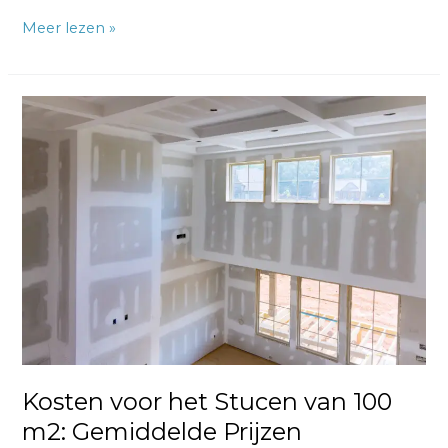
Meer lezen »
Kosten
voor
het
Stucen
van
100
m2:
Gemiddelde
Prijzen
Kosten voor het Stucen van 100
m2: Gemiddelde Prijzen