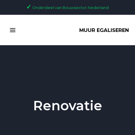
Ga
Bericht
✓
Onderdeel van Bouwsector Nederland
naar
paginering
de
MAIN
inhoud
MUUR EGALISEREN
MENU
Renovatie