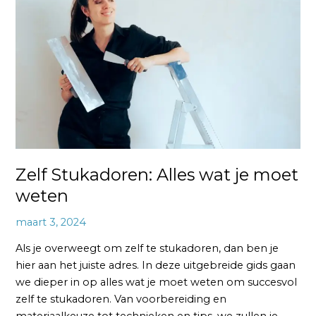
Alles
wat
je
moet
weten
Zelf Stukadoren: Alles wat je moet
weten
maart 3, 2024
Als je overweegt om zelf te stukadoren, dan ben je
hier aan het juiste adres. In deze uitgebreide gids gaan
we dieper in op alles wat je moet weten om succesvol
zelf te stukadoren. Van voorbereiding en